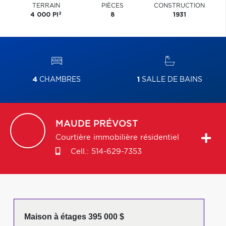
TERRAIN
PIÈCES
CONSTRUCTION
2
4 000 PI
8
1931
4
CHAMBRES
1
SALLE DE BAINS
MAUDE
PRÉVOST
Courtière immobilière résidentiel
Cell.:
514-629-7353
Maison à étages 395 000 $