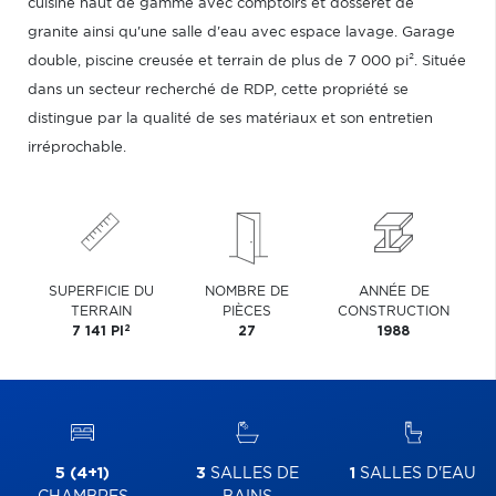
cuisine haut de gamme avec comptoirs et dosseret de
granite ainsi qu'une salle d'eau avec espace lavage. Garage
double, piscine creusée et terrain de plus de 7 000 pi². Située
dans un secteur recherché de RDP, cette propriété se
distingue par la qualité de ses matériaux et son entretien
irréprochable.
SUPERFICIE DU
NOMBRE DE
ANNÉE DE
TERRAIN
PIÈCES
CONSTRUCTION
2
7 141 PI
27
1988
5 (4+1)
3
SALLES DE
1
SALLES D'EAU