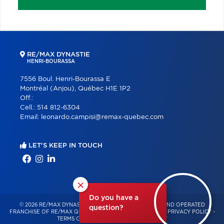
RE/MAX DYNASTIE
HENRI-BOURASSA
7556 Boul. Henri-Bourassa E
Montréal (Anjou), Québec H1E 1P2
Off.:
Cell.:
514 812-6304
Email:
leonardo.campisi@remax-quebec.com
LET'S KEEP IN TOUCH
×
Do you have a
© 2026 RE/MAX DYNASTIE – INDEPENDENTLY OWNED AND OPERATED
question?
FRANCHISE OF RE/MAX QUÉBEC – ALL RIGHTS RESERVED -
PRIVACY POLICY
-
TERMS OF USE
-
CONSENT MANAGEMENT