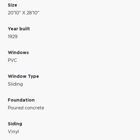
Size
20'10" X 28'10"
Year built
1929
Windows
PVC
Window Type
Sliding
Foundation
Poured concrete
Siding
Vinyl