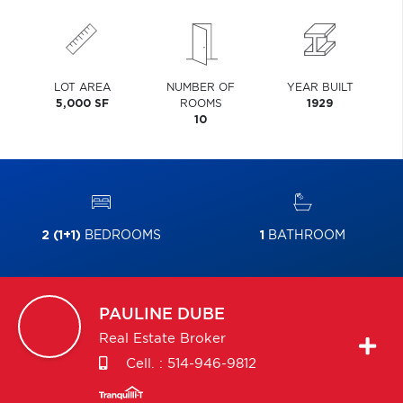
LOT AREA
NUMBER OF
YEAR BUILT
5,000 SF
ROOMS
1929
10
2 (1+1)
BEDROOMS
1
BATHROOM
PAULINE
DUBE
Real Estate Broker
Cell. :
514-946-9812