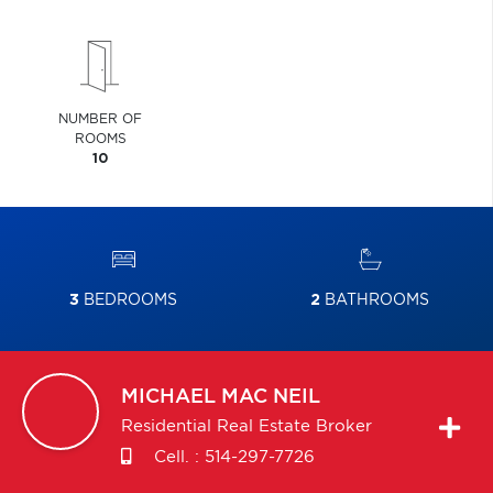
NUMBER OF
ROOMS
10
3
BEDROOMS
2
BATHROOMS
MICHAEL
MAC NEIL
Residential Real Estate Broker
Cell. :
514-297-7726