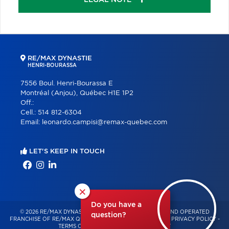
RE/MAX DYNASTIE
HENRI-BOURASSA
7556 Boul. Henri-Bourassa E
Montréal (Anjou), Québec H1E 1P2
Off.:
Cell.:
514 812-6304
Email:
leonardo.campisi@remax-quebec.com
LET'S KEEP IN TOUCH
×
Do you have a
© 2026 RE/MAX DYNASTIE – INDEPENDENTLY OWNED AND OPERATED
question?
FRANCHISE OF RE/MAX QUÉBEC – ALL RIGHTS RESERVED -
PRIVACY POLICY
-
TERMS OF USE
-
CONSENT MANAGEMENT