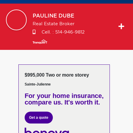
PAULINE
DUBE
Real Estate Broker
Cell. :
514-946-9812
$995,000 Two or more storey
Sainte-Julienne
For your home insurance,
compare us. It's worth it.
Get a quote